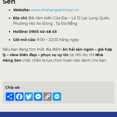
Sen
Website:
www.nhahangsenhoian.vn
Địa chỉ:
Bãi tắm biển Cửa Đại – Lô 12 Lạc Long Quân,
Phường Hội An Đông , Tp Đà Nẵng
Hotline:
0905 40 48 45
Giờ mở cửa:
9:00 – 22:00 hằng ngày
Nếu bạn đang tìm một địa điểm
ăn hải sản ngon – giá hợp
lý – view biển đẹp – phục vụ uy tín
tại Hội An, thì
Nhà
Hàng Sen
chắc chắn là lựa chọn hoàn hảo dành cho bạn.
Chia sẻ:
Share
Facebook
Twitter
Messenger
Copy
Link