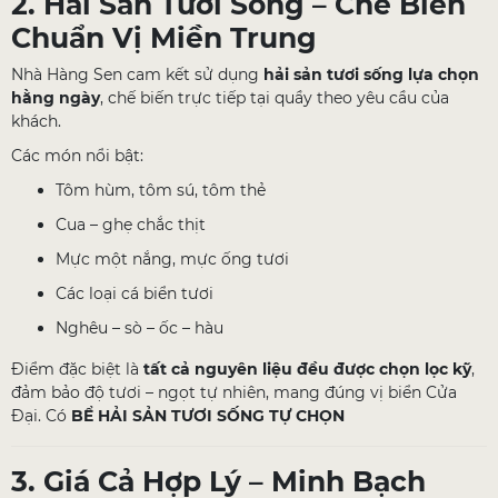
2. Hải Sản Tươi Sống – Chế Biến
Chuẩn Vị Miền Trung
Nhà Hàng Sen cam kết sử dụng
hải sản tươi sống lựa chọn
hằng ngày
, chế biến trực tiếp tại quầy theo yêu cầu của
khách.
Các món nổi bật:
Tôm hùm, tôm sú, tôm thẻ
Cua – ghẹ chắc thịt
Mực một nắng, mực ống tươi
Các loại cá biển tươi
Nghêu – sò – ốc – hàu
Điểm đặc biệt là
tất cả nguyên liệu đều được chọn lọc kỹ
,
đảm bảo độ tươi – ngọt tự nhiên, mang đúng vị biển Cửa
Đại. Có
BỂ HẢI SẢN TƯƠI SỐNG TỰ CHỌN
3. Giá Cả Hợp Lý – Minh Bạch